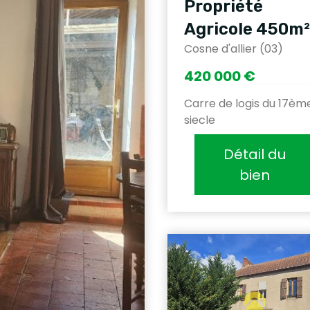
Propriété
Agricole 450m²
Cosne d'allier (03)
420 000 €
Carre de logis du 17èm
siecle
Détail du
bien