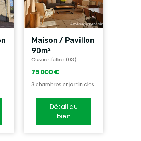
on
Maison / Pavillon
90m²
Cosne d'allier (03)
75 000 €
3 chambres et jardin clos
Détail du
bien