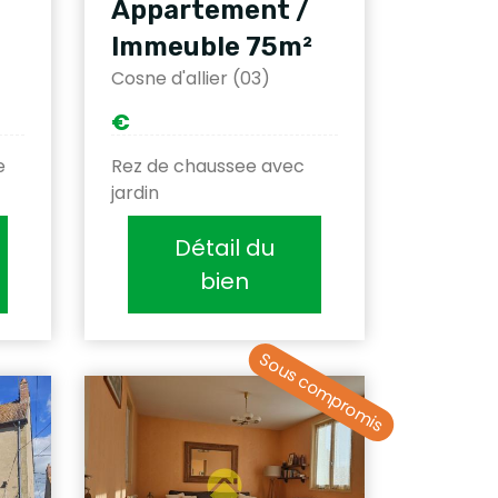
Appartement /
Immeuble 75m²
Cosne d'allier (03)
€
e
Rez de chaussee avec
jardin
Détail du
bien
Sous compromis