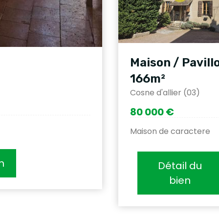
Maison / Pavill
166m²
Cosne d'allier (03)
80 000 €
Maison de caractere
n
Détail du
bien