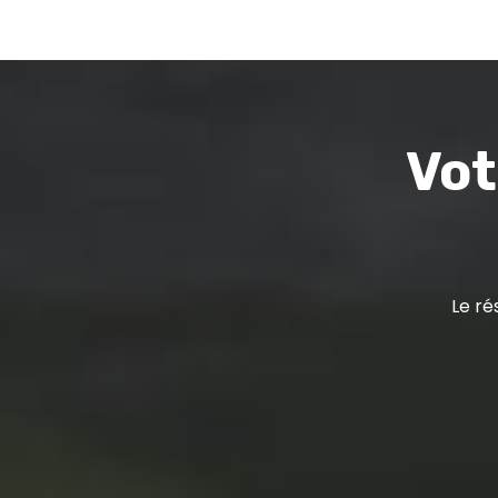
Vot
Le ré