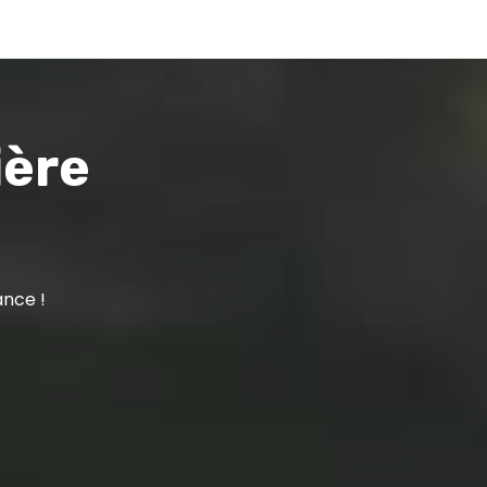
ière
ance !