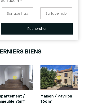
Surface m²
Rechercher
ERNIERS BIENS
ppartement /
Maison / Pavillon
mmeuble 75m²
166m²