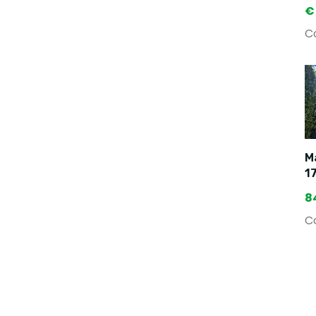
€
Co
Ma
1
8
Co