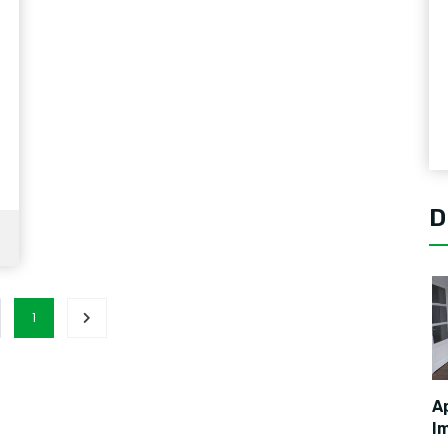
D
1
A
I