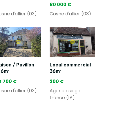
80 000 €
sne d'allier (03)
Cosne d'allier (03)
ison / Pavillon
Local commercial
76m²
36m²
4 700 €
200 €
sne d'allier (03)
Agence siege
france (18)