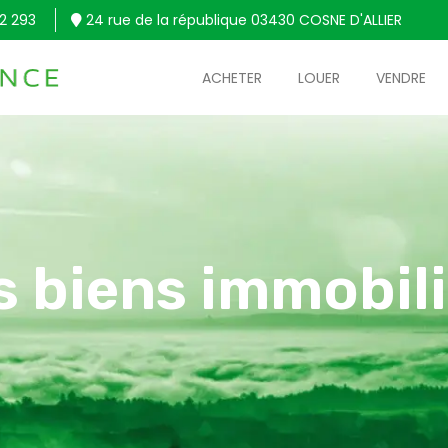
2 293
24 rue de la république 03430 COSNE D'ALLIER
ACHETER
LOUER
VENDRE
s biens immobili