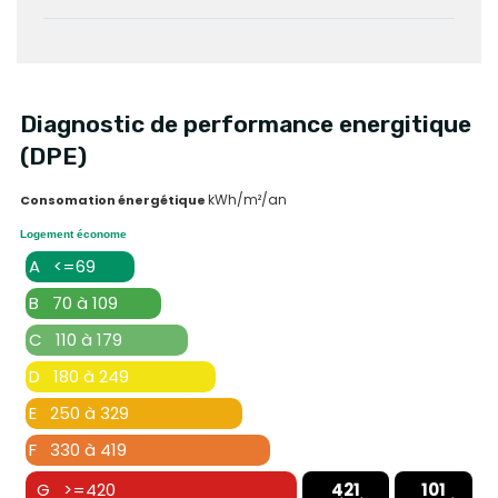
Diagnostic de performance energitique
(DPE)
kWh/m²/an
Consomation énergétique
Logement économe
A <=69
B 70 à 109
C 110 à 179
D 180 à 249
E 250 à 329
F 330 à 419
G >=420
421
101