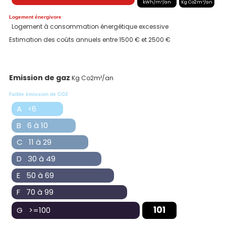
kWh/m²/an
Kg Co2m²/an
Logement énergivore
Logement à consommation énergétique excessive
Estimation des coûts annuels entre 1500 € et 2500 €
Emission de gaz
Kg Co2m²/an
Faible émission de CO2
A <6
B 6 à 10
C 11 à 29
D 30 à 49
E 50 à 69
F 70 à 99
101
G >=100