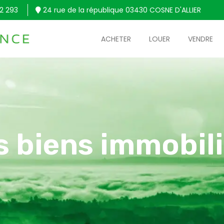
2 293
24 rue de la république 03430 COSNE D'ALLIER
ACHETER
LOUER
VENDRE
s biens immobili