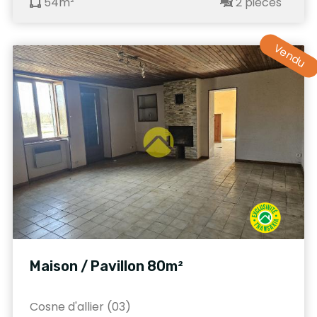
54m²
2 pièces
Vendu
Maison / Pavillon 80m²
Cosne d'allier (03)